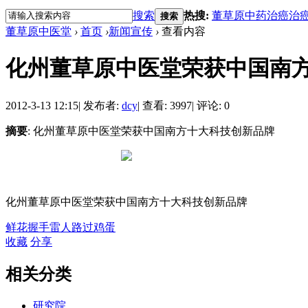
搜索
热搜:
董草原
中药治癌
治
搜索
董草原中医堂
›
首页
›
新闻宣传
›
查看内容
化州董草原中医堂荣获中国南
2012-3-13 12:15
|
发布者:
dcy
|
查看: 3997
|
评论: 0
摘要
: 化州董草原中医堂荣获中国南方十大科技创新品牌
化州董草原中医堂荣获中国南方十大科技创新品牌
鲜花
握手
雷人
路过
鸡蛋
收藏
分享
相关分类
研究院